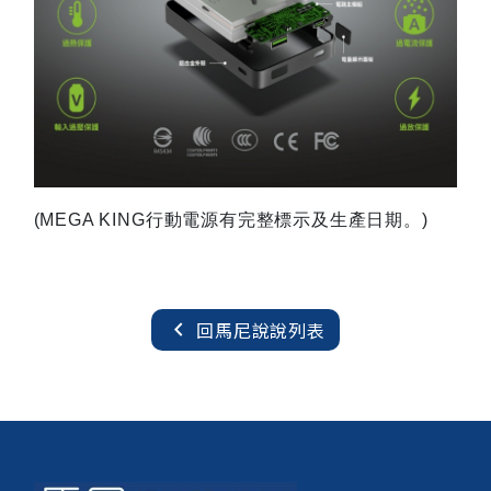
(MEGA KING
行動電源有完整標示及生產日期。)
chevron_left
回馬尼說說列表