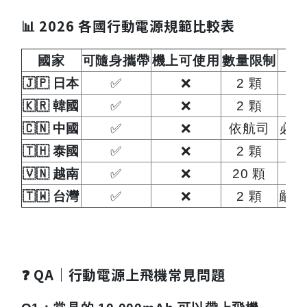
📊 2026 各國行動電源規範比較表
國家
可隨身攜帶
機上可使用
數量限制
🇯🇵
日本
✅
❌
2
顆
🇰🇷
韓國
✅
❌
2
顆
需
🇨🇳
中國
✅
❌
依航司
必須
🇹🇭
泰國
✅
❌
2
顆
🇻🇳
越南
✅
❌
20
顆
高
🇹🇼
台灣
✅
❌
2
顆
嚴禁
❓ QA｜行動電源上飛機常見問題