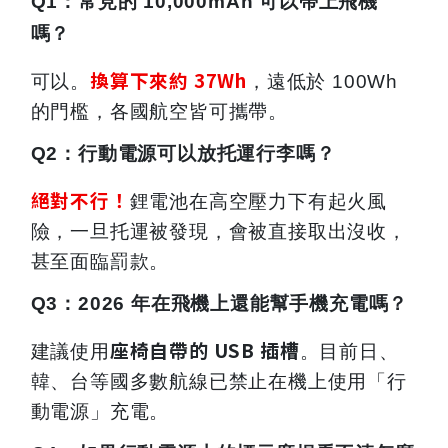
Q1
：常見的 10,000mAh 可以帶上飛機
嗎？
換算下來約 37Wh
可以。
，遠低於 100Wh
的門檻，各國航空皆可攜帶。
Q2
：行動電源可以放托運行李嗎？
絕對不行！
鋰電池在高空壓力下有起火風
險，一旦托運被發現，會被直接取出沒收，
甚至面臨罰款。
Q3
：2026 年在飛機上還能幫手機充電嗎？
座椅自帶的 USB 插槽
建議使用
。目前日、
韓、台等國多數航線已禁止在機上使用「行
動電源」充電。