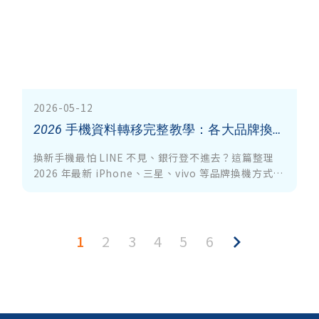
2026-05-12
2026 手機資料轉移完整教學：各大品牌換機怎麼搬？LINE 聊天紀錄真的能完整轉移嗎？
換新手機最怕 LINE 不見、銀行登不進去？這篇整理
2026 年最新 iPhone、三星、vivo 等品牌換機方式，
涵蓋同品牌與跨品牌轉移、LINE 聊天紀錄能不能完整
搬、哪些東西一定要重新設定
1
2
3
4
5
6