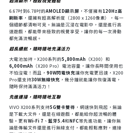
超清顯示，極致視覺體驗
6.67吋到6.78吋的
AMOLED顯示屏
，不僅擁有
120Hz高
刷新率
，還擁有超高解析度（2800 x 1260像素），每一
個細節都清晰可見。無論是沉浸在電影中，還是進行高
速遊戲，都能帶來極致的視覺享受，讓你的每一次滑動
都充滿流暢感。
超長續航，隨時隨地充滿活力
大電池加持，X200系列的
5,800mAh
（X200）和
6,000mAh
（X200 Pro）電池容量，讓你長時間使用也
不怕沒電！而且，
90W閃電快充
讓你充電更迅速，X200
Pro還支持
30W無線快充
，幾分鐘就能讓你恢復滿電，
隨時保持滿滿活力！
先進連接，隨時隨地互聯
VIVO X200系列支持
5G雙卡雙待
，網速快到飛起，無論
是下載大文件，還是在線遊戲，都能給你超流暢的體
驗。更有
Wi-Fi 7
、
藍牙5.4
和
NFC
等先進功能，讓你無
論是傳輸文件還是進行無線支付，都能輕鬆應對，連接