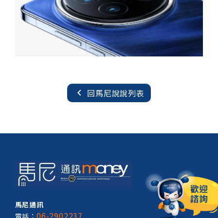
chevron_left
回馬尼說說列表
馬尼通訊
06-2902237
電話：