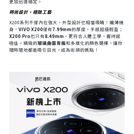
更加迅速穩定。
時尚設計，極致工藝
X200系列不僅內在強大，外型設計也相當吸睛！纖薄機
身，
VIVO X200
僅有
7.99mm
的厚度，手感超級輕盈；
X200 Pro
也只有
8.49mm
，更符合人體工學，握持感
極佳。精緻的
玻璃曲面背板
和多樣化的顏色選擇，讓你
隨時隨地都能吸引目光，成為街頭的焦點！