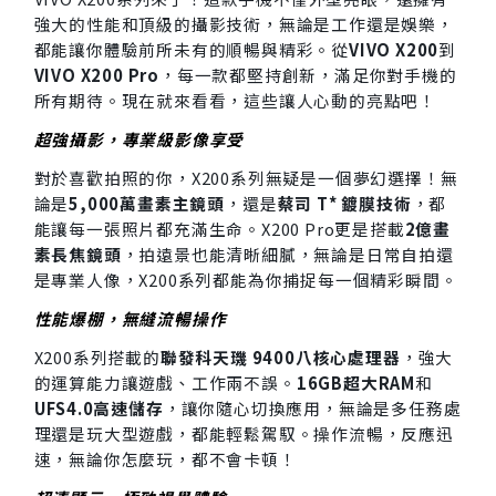
強大的性能和頂級的攝影技術，無論是工作還是娛樂，
都能讓你體驗前所未有的順暢與精彩。從
VIVO X200
到
VIVO X200 Pro
，每一款都堅持創新，滿足你對手機的
所有期待。現在就來看看，這些讓人心動的亮點吧！
超強攝影，專業級影像享受
對於喜歡拍照的你，X200系列無疑是一個夢幻選擇！無
論是
5,000萬畫素主鏡頭
，還是
蔡司 T* 鍍膜技術
，都
能讓每一張照片都充滿生命。X200 Pro更是搭載
2億畫
素長焦鏡頭
，拍遠景也能清晰細膩，無論是日常自拍還
是專業人像，X200系列都能為你捕捉每一個精彩瞬間。
性能爆棚，無縫流暢操作
X200系列搭載的
聯發科天璣 9400八核心處理器
，強大
的運算能力讓遊戲、工作兩不誤。
16GB超大RAM
和
UFS4.0高速儲存
，讓你隨心切換應用，無論是多任務處
理還是玩大型遊戲，都能輕鬆駕馭。操作流暢，反應迅
速，無論你怎麼玩，都不會卡頓！