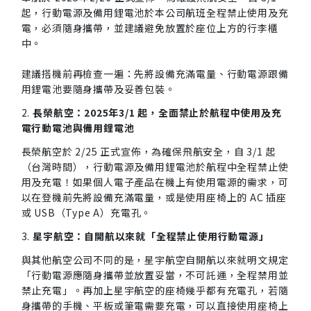
起，行動電源及備用鋰電池於本公司航班全程禁止使用及充
電，必須隨身攜帶，並建議避免放置於座位上方的行李櫃
中。
建議搭機前再檢查一遍：先將設備充滿電量、行動電源跟備
用鋰電池要隨身攜帶及妥善包裝。
2.
長榮航空：2025年3/1 起，全面禁止於航程中使用及充
電行動電池與備用鋰電池
長榮航空於 2/25 正式宣佈，為確保飛航安全，自 3/1 起
（台灣時間），行動電源及備用鋰電池於航程中全程禁止使
用及充電！如果個人電子產品在機上有使用電源的需求，可
以在登機前先將設備充滿電量，或是使用座椅上的 AC 插座
或 USB（Type A）充電孔。
3.
星宇航空：自開航以來就「全程禁止使用行動電源」
與其他航空公司不同的是，星宇航空自開航以來就明文規定
「行動電源應隨身攜帶並放置妥當，不可託運，全程禁用並
禁止充電」。再加上星宇航空的座椅幾乎都有充電孔，若隨
身攜帶的手機、平板或筆電需要充電，可以直接使用座椅上