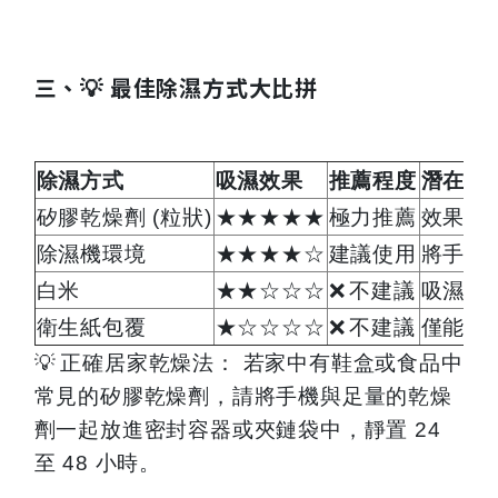
三、💡 最佳除濕方式大比拼
除濕方式
吸濕效果
推薦程度
潛在風險
矽膠乾燥劑 (粒狀)
★★★★★
極力推薦
效果最
除濕機環境
★★★★☆
建議使用
將手機
白米
★★☆☆☆
❌
不建議
吸濕慢
衛生紙包覆
★☆☆☆☆
❌
不建議
僅能吸
💡
正確居家乾燥法： 若家中有鞋盒或食品中
常見的矽膠乾燥劑，請將手機與足量的乾燥
劑一起放進密封容器或夾鏈袋中，靜置 24
至 48 小時。