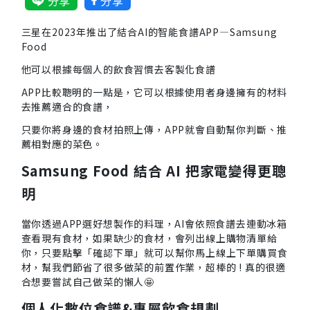
分享
分享
三星在2023年推出了結合AI的智能食譜APP—Samsung
Food
他可以根據每個人的飲食習慣去客製化食譜
APP比較聰明的一點是，它可以根據使用者身邊擁有的材料
去推薦適合的食譜，
只要你將身邊的食材拍照上傳，APP就會自動幫你判斷、推
薦相對應的菜色。
Samsung Food 結合 AI 把家電變得更聰
明
當你透過APP選好想製作的料理，AI會依照食譜去連動冰箱
查看現有食材，如果缺少的食材，會列出線上購物清單給
你，只要點擊「確認下單」就可以幫你馬上線上下單購買食
材，幫我們節省了很多做菜的前置作業，超棒的 ! 真的很適
合想要嘗試自己做菜的懶人🤩
個人化數位食譜&專屬飲食規劃