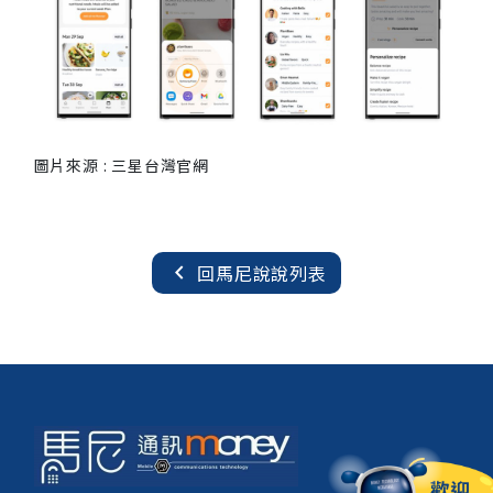
圖片來源 : 三星台灣官網
chevron_left
回馬尼說說列表