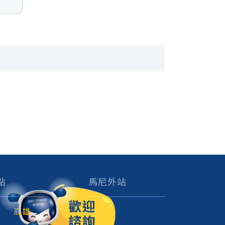
點
馬尼外站
高雄