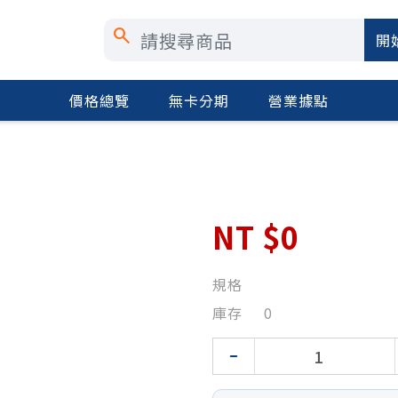
search
開
價格總覽
無卡分期
營業據點
NT
$0
規格
庫存
0