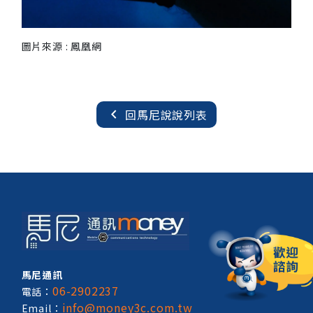
圖片來源 : 鳳凰網
chevron_left
回馬尼說說列表
馬尼通訊
06-2902237
電話：
info@money3c.com.tw
Email：