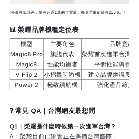
(
外形神似蘋果，擁有超過
1
萬的大電量，機身重量卻僅有
216
克。
)
📊
榮耀品牌機種定位表
機型
主要角色
品牌意義
Magic8 Pro
旗艦代表
榮耀首次進軍台灣的
Magic8
性能均衡者
平衡性能與智慧
V Flip 2
小摺疊時尚機
建立品牌辨識度與
Power 2
極致續航機
強化產品線多
❓
常見 QA｜台灣網友最想問
Q1
｜榮耀是什麼時候第一次進軍台灣？
A
：榮耀目前已證實正在籌備台灣團隊，