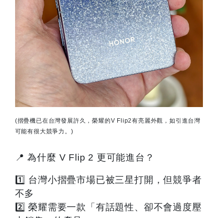
(
摺疊機已在台灣發展許久，榮耀的
V Flip2
有亮麗外觀，如引進台灣
可能有很大競爭力。
)
📍
為什麼
V Flip 2
更可能進台？
1️⃣
台灣小摺疊市場已被三星打開，但競爭者
不多
2️⃣
榮耀需要一款「有話題性、卻不會過度壓