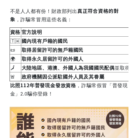
真正符合資格的對
不是人人都有份！財政部列出
象
，詐騙常冒用這些名義：
資格
官方說明
🇹🇼
國內現有戶籍的國民
📜
取得居留許可的無戶籍國民
🌍
取得永久居留許可的外國人
🗾
大陸地區、港澳、外國人為我國國民配偶
並取得居
🚨
政府機關因公派駐國外人員及其眷屬
112
比照
年普發現金發放資格
，詐騙常假冒「普發現
金」
騙你登錄！
2.0