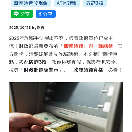
如何領普發現金
ATM詐騙
防詐3招
分享
分享
2025/10/28 by
啊吉
年詐騙手法層出不窮，假冒政府單位已成主
2025
如何領錢
」與「
誰能領
流！財政部最新發布的「
」官
方圖卡，清楚破解常見詐騙話術。本文整理圖卡重
防詐
3
點，搭配
招
，教你秒辨真假，保護荷包安全。
財政部詐騙警示
政府領錢資格
搜尋「
」、「
」必看！