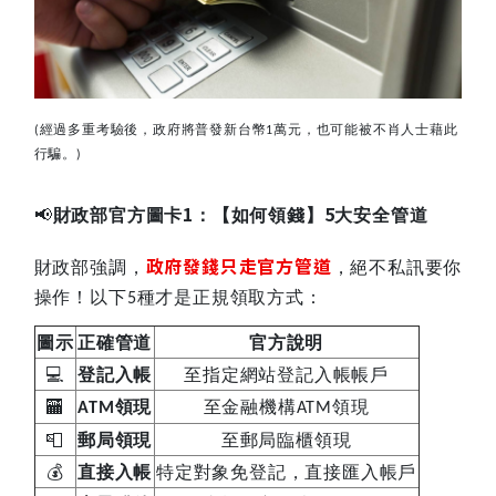
經過多重考驗後，政府將普發新台幣
萬元，也可能被不肖人士藉此
(
1
行騙。
)
📢
1
5
財政部官方圖卡
：【如何領錢】
大安全管道
政府發錢只走官方管道
財政部強調，
，絕不私訊要你
操作！以下
種才是正規領取方式：
5
圖示
正確管道
官方說明
💻
登記入帳
至指定網站登記入帳帳戶
🏧
領現
至金融機構
領現
ATM
ATM
📮
郵局領現
至郵局臨櫃領現
💰
直接入帳
特定對象免登記，直接匯入帳戶