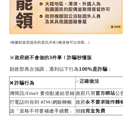
根據財政部提供的資訊共有
種資格可以領取。
(
5
)
🚨
3
政府絕不會做的
件事！詐騙秒懂版
100%
財政部再次強調，遇到以下行為
是詐騙
：
✅
正確做法
❌
詐騙行為
官方網站
傳簡訊
要你點連結登錄
政府只用
公告
/Email
永不要求操作轉帳
打電話叫你到
網銀轉帳
政府
ATM/
完全免費
說「資格不符要補繳手續費」
領錢