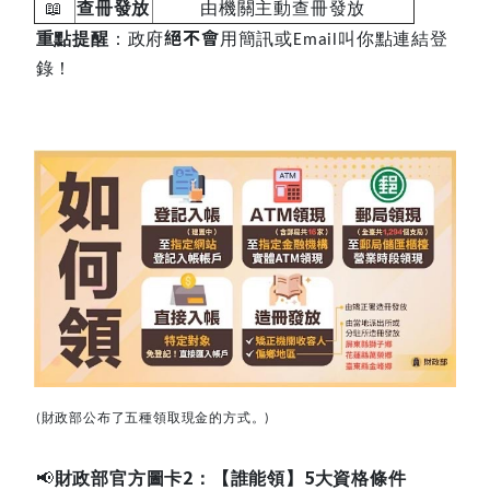
📖
查冊發放
由機關主動查冊發放
絕不會
重點提醒
：政府
用簡訊或
叫你點連結登
Email
錄！
財政部公布了五種領取現金的方式。
(
)
📢
2
5
財政部官方圖卡
：【誰能領】
大資格條件