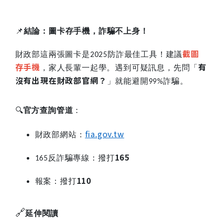
📌
結論：圖卡存手機，詐騙不上身！
截圖
財政部這兩張圖卡是
防詐最佳工具！建議
2025
存手機
有
，家人長輩一起學。遇到可疑訊息，先問「
沒有出現在財政部官網？
」就能避開
詐騙。
99%
🔍
官方查詢管道
：
fia.gov.tw
財政部網站：
165
反詐騙專線：撥打
165
110
報案：撥打
🔗
延伸閱讀