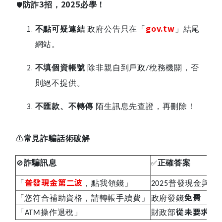
3
2025
🛡️
防詐
招，
必學！
gov.tw
不點可疑連結
政府公告只在「
」結尾
網站。
不填個資帳號
除非親自到戶政
稅務機關，否
/
則絕不提供。
不匯款、不轉傳
陌生訊息先查證，再刪除！
⚠️
常見詐騙話術破解
🚫
✅
詐騙訊息
正確答案
普發現金第二波
「
，點我領錢」
普發現金與前
2025
免費
「您符合補助資格，請轉帳手續費」
政府發錢
從未要求
「
操作退稅」
財政部
ATM