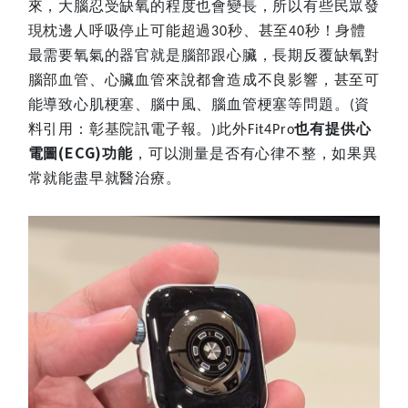
來，大腦忍受缺氧的程度也會變長，所以有些民眾發
現枕邊人呼吸停止可能超過
秒、甚至
秒！身體
30
40
最需要氧氣的器官就是腦部跟心臟，長期反覆缺氧對
腦部血管、心臟血管來說都會造成不良影響，甚至可
能導致心肌梗塞、腦中風、腦血管梗塞等問題。
資
(
料引用：彰基院訊電子報。
此外
也有提供心
)
Fit4Pro
(ECG)
電圖
功能
，可以測量是否有心律不整，如果異
常就能盡早就醫治療。