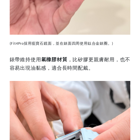
採用藍寶石鏡面，並在錶面四周使用鈦合金錶圈。
(Fit4Pro
)
氟橡膠材質
錶帶維持使用
，比矽膠更親膚耐用，也不
容易出現油黏感，適合長時間配戴。