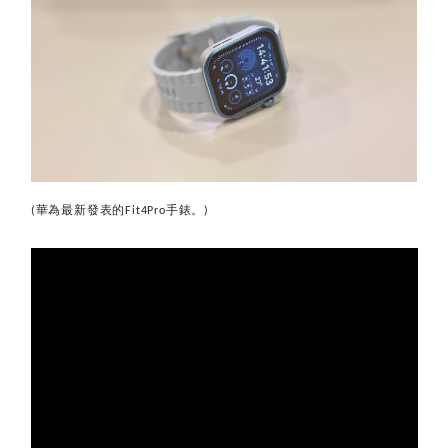
華為最新發表的
手錶。
(
Fit4Pro
)