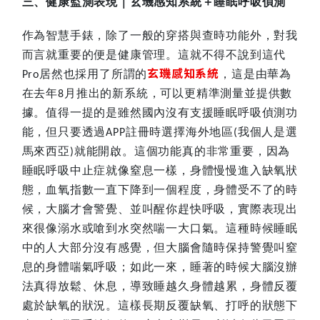
三、健康監測表現｜玄璣感知系統＋睡眠呼吸偵測
作為智慧手錶，除了一般的穿搭與查時功能外，對我
而言就重要的便是健康管理。這就不得不說到這代
玄璣感知系統
居然也採用了所謂的
，這是由華為
Pro
在去年
月推出的新系統，可以更精準測量並提供數
8
據。值得一提的是雖然國內沒有支援睡眠呼吸偵測功
能，但只要透過
註冊時選擇海外地區
我個人是選
APP
(
馬來西亞
就能開啟。這個功能真的非常重要，因為
)
睡眠呼吸中止症就像窒息一樣，身體慢慢進入缺氧狀
態，血氧指數一直下降到一個程度，身體受不了的時
候，大腦才會警覺、並叫醒你趕快呼吸，實際表現出
來很像溺水或嗆到水突然喘一大口氣。這種時候睡眠
中的人大部分沒有感覺，但大腦會隨時保持警覺叫窒
息的身體喘氣呼吸；如此一來，睡著的時候大腦沒辦
法真得放鬆、休息，導致睡越久身體越累，身體反覆
處於缺氧的狀況。這樣長期反覆缺氧、打呼的狀態下