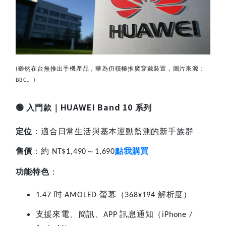
雖然在台無推出手機產品，華為仍積極推廣穿戴裝置，圖片來源：
(
。
BBC
)
HUAWEI Band 10
🟢
入門款｜
系列
定位
：適合日常生活與基本運動監測的新手族群
售價
：約
～
點我購買
NT$1,490
1,690
功能特色
：
吋
螢幕（
解析度）
1.47
AMOLED
368x194
支援來電、簡訊、
訊息通知（
APP
iPhone /