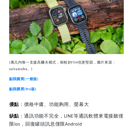
萬元內唯一支援高爾夫模式，相較於
也更堅固，圖片來源：
(
Fit4
。
suisyasoba
)
點我購買
一般版
(
)
點我購買
版
(Pro
)
優點
：價格中庸、功能夠用、螢幕大
缺點
：通訊功能不完全，
等通訊軟體來電接聽僅
LINE
限
，回復罐頭訊息僅限
ios
Android