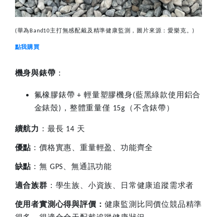
華為
主打無感配戴及精準健康監測，圖片來源：愛樂克。
(
Band10
)
點我購買
機身與錶帶
：
氟橡膠錶帶
輕量塑膠機身
藍黑綠款使用鋁合
+
(
金錶殼
，整體重量僅
（不含錶帶）
)
15g
續航力
：最長
天
14
優點
：價格實惠、重量輕盈、功能齊全
缺點
：無
、無通訊功能
GPS
適合族群
：學生族、小資族、日常健康追蹤需求者
使用者實測心得與評價：
健康監測比同價位競品精準