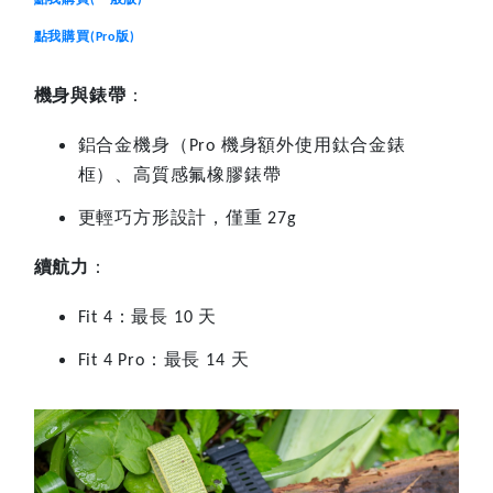
點我購買
版
(Pro
)
機身與錶帶
：
鋁合金機身（
機身額外使用鈦合金錶
Pro
框）、高質感氟橡膠錶帶
更輕巧方形設計，僅重
27g
續航力
：
：最長
天
Fit 4
10
：最長
天
Fit 4 Pro
14