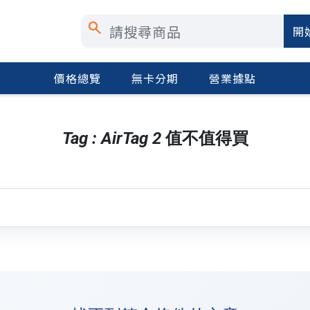
search
開
價格總覽
無卡分期
營業據點
Tag : AirTag 2 值不值得買