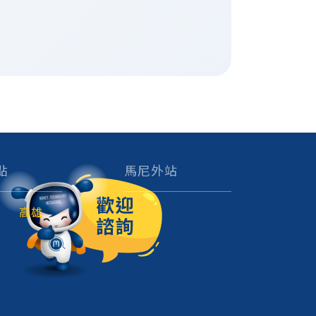
點
馬尼外站
高雄