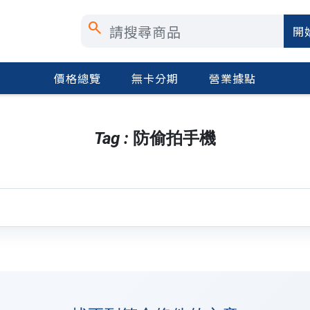
search
開
價格總覽
無卡分期
營業據點
Tag : 防偷拍手機