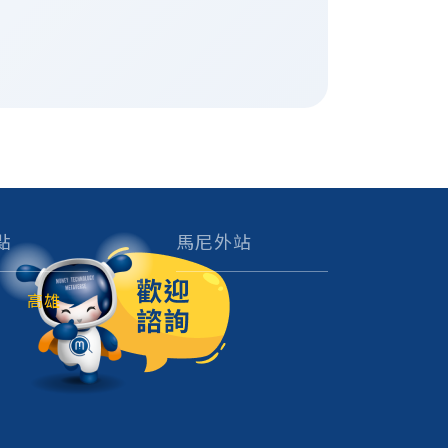
點
馬尼外站
高雄