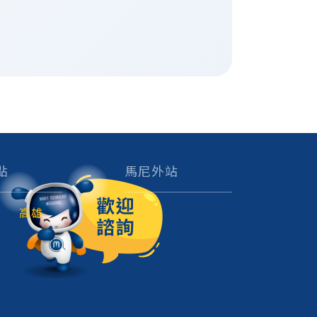
點
馬尼外站
高雄