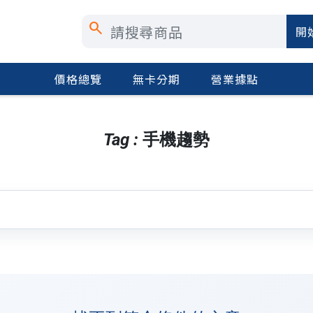
search
開
價格總覽
無卡分期
營業據點
Tag : 手機趨勢