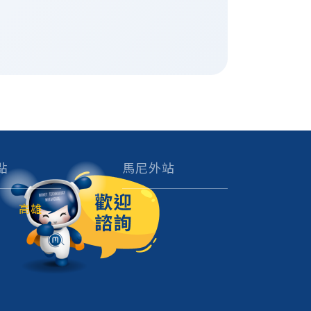
點
馬尼外站
高雄