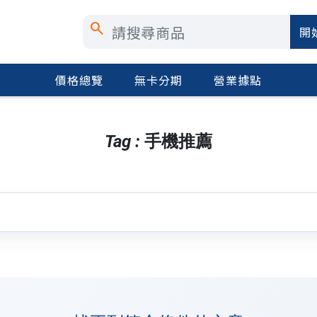
search
開
價格總覽
無卡分期
營業據點
Tag : 手機推薦