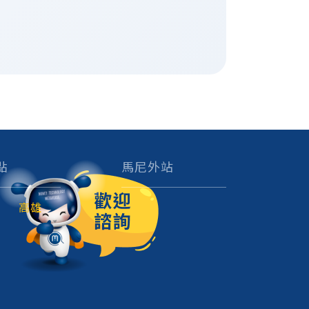
點
馬尼外站
高雄