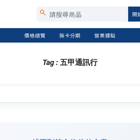
search
開
價格總覽
無卡分期
營業據點
Tag : 五甲通訊行