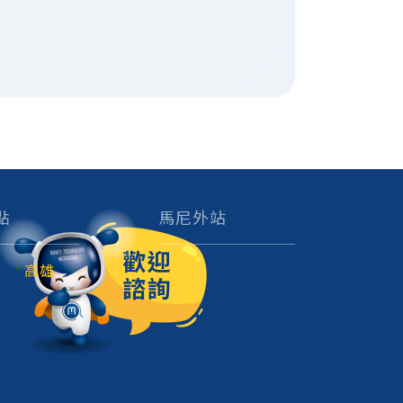
點
馬尼外站
高雄