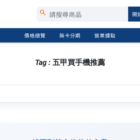
search
開
價格總覽
無卡分期
營業據點
Tag : 五甲買手機推薦